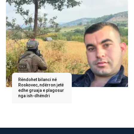
Rëndohet bilanci në
Roskovec, ndërron jetë
edhe gruaja e plagosur
nga ish-dhëndri