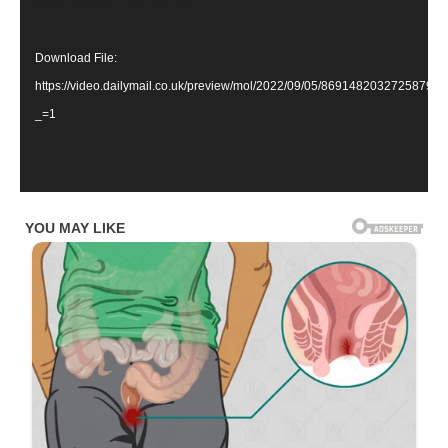
Player
source(s) not found
Download File:
https://video.dailymail.co.uk/preview/mol/2022/09/05/8691482032725
_=1