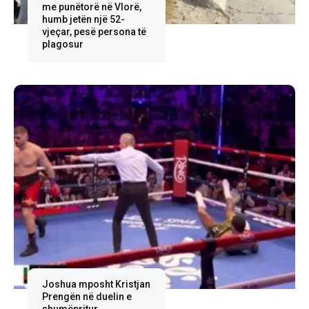
me punëtorë në Vlorë,
humb jetën një 52-
vjeçar, pesë persona të
plagosur
Joshua mposht Kristjan
Prengën në duelin e
shumëpritur