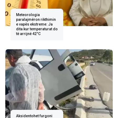
Meteorologia
paralajmëron rikthimin
e vapës ekstreme: Ja
dita kur temperaturat do
të arrijnë 42°C
Aksidentohet furgoni