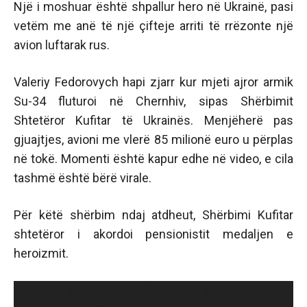
Një i moshuar është shpallur hero në Ukrainë, pasi
vetëm me anë të një çifteje arriti të rrëzonte një
avion luftarak rus.
Valeriy Fedorovych hapi zjarr kur mjeti ajror armik
Su-34 fluturoi në Chernhiv, sipas Shërbimit
Shtetëror Kufitar të Ukrainës. Menjëherë pas
gjuajtjes, avioni me vlerë 85 milionë euro u përplas
në tokë. Momenti është kapur edhe në video, e cila
tashmë është bërë virale.
Për këtë shërbim ndaj atdheut, Shërbimi Kufitar
shtetëror i akordoi pensionistit medaljen e
heroizmit.
Video
Media error: Format(s) not supported or