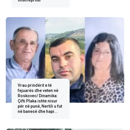
Vrau prindërit e të
fejuarës dhe veten në
Roskovec/ Dinamika:
Çifti Plaka ishte nisur
për në punë, Nertili u fut
në banesë dhe hapi...