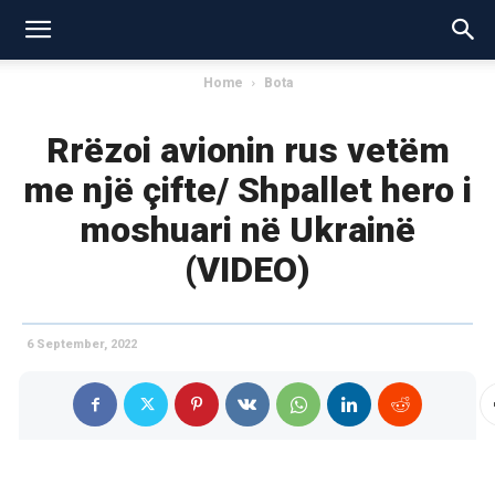
Home
Bota
Rrëzoi avionin rus vetëm
me një çifte/ Shpallet hero i
moshuari në Ukrainë
(VIDEO)
6 September, 2022