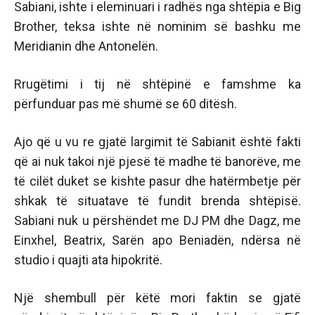
Sabiani, ishte i eleminuari i radhës nga shtëpia e Big
Brother, teksa ishte në nominim së bashku me
Meridianin dhe Antonelën.
Rrugëtimi i tij në shtëpinë e famshme ka
përfunduar pas më shumë se 60 ditësh.
Ajo që u vu re gjatë largimit të Sabianit është fakti
që ai nuk takoi një pjesë të madhe të banorëve, me
të cilët duket se kishte pasur dhe hatërmbetje për
shkak të situatave të fundit brenda shtëpisë.
Sabiani nuk u përshëndet me DJ PM dhe Dagz, me
Einxhel, Beatrix, Sarën apo Beniadën, ndërsa në
studio i quajti ata hipokritë.
Një shembull për këtë mori faktin se gjatë