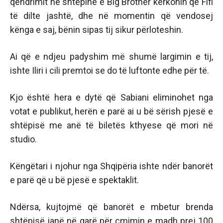
qëndrimit në shtëpinë e Big Brother kërkonin që Fifi
të dilte jashtë, dhe në momentin që vendosej
kënga e saj, bënin sipas tij sikur përloteshin.
Ai që e ndjeu padyshim më shumë largimin e tij,
ishte Iliri i cili premtoi se do të luftonte edhe për të.
Kjo është hera e dytë që Sabiani eliminohet nga
votat e publikut, herën e parë ai u bë sërish pjesë e
shtëpisë me anë të biletës kthyese që mori në
studio.
Këngëtari i njohur nga Shqipëria ishte ndër banorët
e parë që u bë pjesë e spektaklit.
Ndërsa, kujtojmë që banorët e mbetur brenda
shtëpisë janë në garë për çmimin e madh prej 100