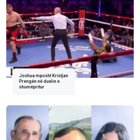
Joshua mposht Kristjan
Prengën në duelin e
shumëpritur