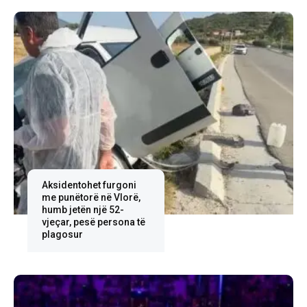
Aksidentohet furgoni
me punëtorë në Vlorë,
humb jetën një 52-
vjeçar, pesë persona të
plagosur