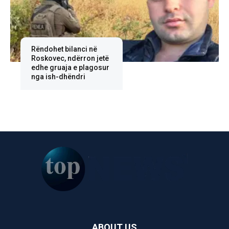
Rëndohet bilanci në
Roskovec, ndërron jetë
edhe gruaja e plagosur
nga ish-dhëndri
ABOUT US