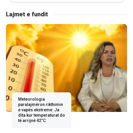
Lajmet e fundit
Meteorologia
paralajmëron rikthimin
e vapës ekstreme: Ja
dita kur temperaturat do
të arrijnë 42°C