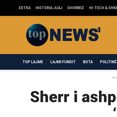
EXTRA
HISTORIA JUAJ
SHOWBIZ
HI-TECH & SHK
Top-
news1.com
TOP LAJME
LAJMI FUNDIT
BOTA
POLITIKË
Ho
Sherr i ashp