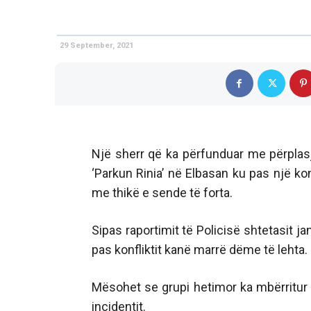
29 September, 2021
Një sherr që ka përfunduar me përplas
‘Parkun Rinia’ në Elbasan ku pas një konf
me thikë e sende të forta.
Sipas raportimit të Policisë shtetasit ja
pas konfliktit kanë marrë dëme të lehta.
Mësohet se grupi hetimor ka mbërritur 
incidentit.