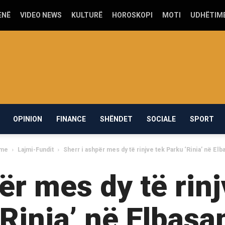
ENË
VIDEO NEWS
KULTURË
HOROSKOPI
MOTI
UDHËTIM
OPINION
FINANCE
SHËNDET
SOCIALE
SPORT
me
Lajmi-Fundit
Sherr i ashpër mes dy të rinjve tek Parku ‘Rinia’ në Elb
ër mes dy të rin
‘Rinia’ në Elbasa