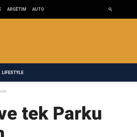
E
ARGËTIM
AUTO
LIFESTYLE
asan
jve tek Parku
n