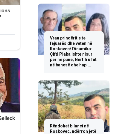
Vrau prindërit e të
fejuarës dhe veten në
Roskovec/ Dinamika:
Çifti Plaka ishte nisur
për në punë, Nertili u fut
në banesë dhe hapi...
Rëndohet bilanci në
Roskovec, ndërron jetë