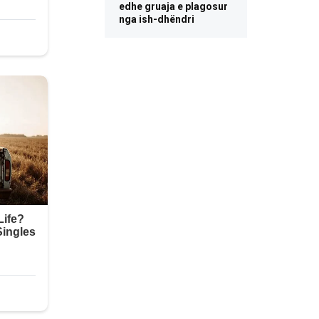
edhe gruaja e plagosur
nga ish-dhëndri