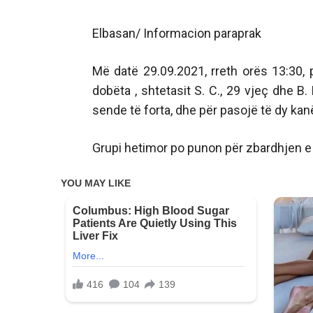
Elbasan/ Informacion paraprak
Më datë 29.09.2021, rreth orës 13:30, p
dobëta , shtetasit S. C., 29 vjeç dhe B.
sende të forta, dhe për pasojë të dy ka
Grupi hetimor po punon për zbardhjen e 