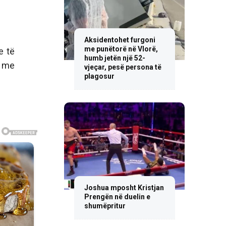
Aksidentohet furgoni
me punëtorë në Vlorë,
e të
humb jetën një 52-
n me
vjeçar, pesë persona të
plagosur
Joshua mposht Kristjan
Prengën në duelin e
shumëpritur