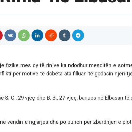
je fizike mes dy të rinjve ka ndodhur mesditën e sotm
likti për motive të dobëta ata filluan të godasin njëri-tje
në S. C., 29 vjeç dhe B. B., 27 vjeç, banues në Elbasan të c
në vendin e ngjarjes dhe po punon për zbardhjen e plot