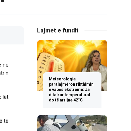
Lajmet e fundit
e në
trin
Meteorologia
paralajmëron rikthimin
e vapës ekstreme: Ja
dita kur temperaturat
ilët
do të arrijnë 42°C
ë të