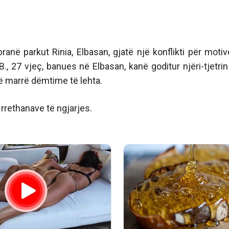
ranë parkut Rinia, Elbasan, gjatë një konflikti për motiv
 B., 27 vjeç, banues në Elbasan, kanë goditur njëri-tjetri
në marrë dëmtime të lehta.
rrethanave të ngjarjes.