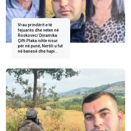
Vrau prindërit e të
fejuarës dhe veten në
Roskovec/ Dinamika:
Çifti Plaka ishte nisur
për në punë, Nertili u fut
në banesë dhe hapi...