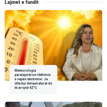
Lajmet e fundit
Meteorologia
paralajmëron rikthimin
e vapës ekstreme: Ja
dita kur temperaturat do
të arrijnë 42°C