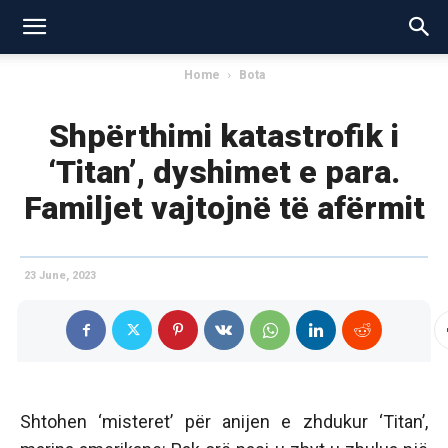
Home
Bota
Shpërthimi katastrofik i
‘Titan’, dyshimet e para.
Familjet vajtojnë të afërmit
23 June, 2023
Shtohen ‘misteret’ për anijen e zhdukur ‘Titan’,