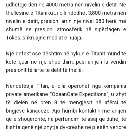
udhëtojë deri në 4000 metra nën nivelin e detit. Në
thellësinë e Titanikut, i cili ndodhet 3,800 metra nën
nivelin e detit, presioni arrin një nivel 380 herë më
shumë se presioni atmosferik në sipërfaqen e
Tokës, shkruajnë mediat e huaja.
Një defekt ose dështim në bykun e Titanit mund të
ketë çuar në një shpërthim, pasi anija i la vendin
presionit të lartë të detit të thellë.
Nëndetësja Titan, e cila operohet nga kompania
private amerikane “OceanGate Expeditions”, u zhyt
të dielën në orën 8 të mëngjesit në afërsi të
brigjeve kanadeze. Ajo humbi kontaktin me anijen
që e shoqëronte, në përfundim të asaj që duhej të
kishte qenë një zhytje dy-orëshe në pjesën veriore