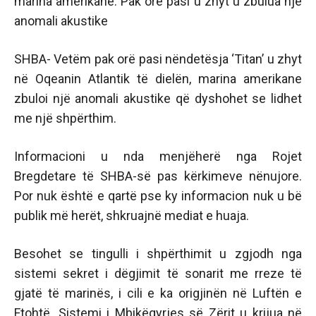
marina amerikane: Pak orë pasi u zhyt u zbulua një
anomali akustike
SHBA- Vetëm pak orë pasi nëndetësja ‘Titan’ u zhyt
në Oqeanin Atlantik të dielën, marina amerikane
zbuloi një anomali akustike që dyshohet se lidhet
me një shpërthim.
Informacioni u nda menjëherë nga Rojet
Bregdetare të SHBA-së pas kërkimeve nënujore.
Por nuk është e qartë pse ky informacion nuk u bë
publik më herët, shkruajnë mediat e huaja.
Besohet se tingulli i shpërthimit u zgjodh nga
sistemi sekret i dëgjimit të sonarit me rreze të
gjatë të marinës, i cili e ka origjinën në Luftën e
Ftohtë. Sistemi i Mbikëqyrjes së Zërit u krijua në