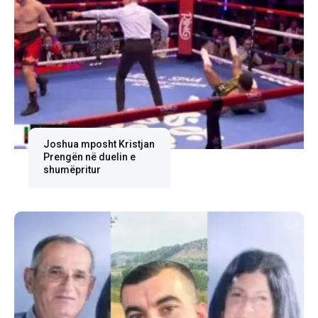
Joshua mposht Kristjan
Prengën në duelin e
shumëpritur