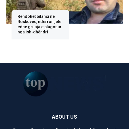
Rëndohet bilanci në
Roskovec, ndërron jetë
edhe gruaja e plagosur
nga ish-dhëndri
ABOUT US