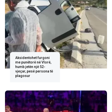
Aksidentohet furgoni
me punëtorë në Vlorë,
humb jetën një 52-
vjeçar, pesë persona të
plagosur