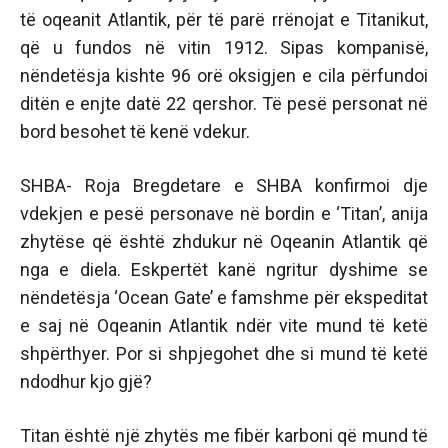
të oqeanit Atlantik, për të parë rrënojat e Titanikut,
që u fundos në vitin 1912. Sipas kompanisë,
nëndetësja kishte 96 orë oksigjen e cila përfundoi
ditën e enjte datë 22 qershor. Të pesë personat në
bord besohet të kenë vdekur.
SHBA- Roja Bregdetare e SHBA konfirmoi dje
vdekjen e pesë personave në bordin e ‘Titan’, anija
zhytëse që është zhdukur në Oqeanin Atlantik që
nga e diela. Eskpertët kanë ngritur dyshime se
nëndetësja ‘Ocean Gate’ e famshme për ekspeditat
e saj në Oqeanin Atlantik ndër vite mund të ketë
shpërthyer. Por si shpjegohet dhe si mund të ketë
ndodhur kjo gjë?
Titan është një zhytës me fibër karboni që mund të