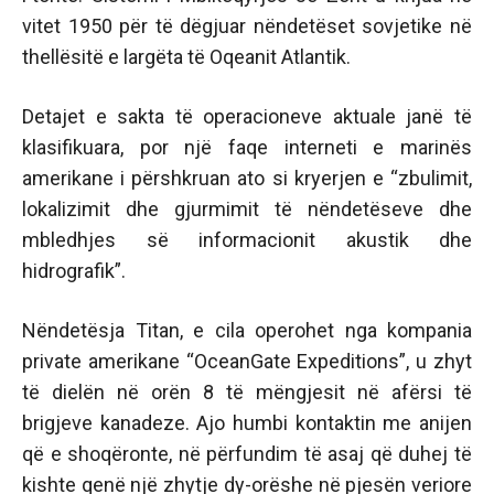
vitet 1950 për të dëgjuar nëndetëset sovjetike në
thellësitë e largëta të Oqeanit Atlantik.
Detajet e sakta të operacioneve aktuale janë të
klasifikuara, por një faqe interneti e marinës
amerikane i përshkruan ato si kryerjen e “zbulimit,
lokalizimit dhe gjurmimit të nëndetëseve dhe
mbledhjes së informacionit akustik dhe
hidrografik”.
Nëndetësja Titan, e cila operohet nga kompania
private amerikane “OceanGate Expeditions”, u zhyt
të dielën në orën 8 të mëngjesit në afërsi të
brigjeve kanadeze. Ajo humbi kontaktin me anijen
që e shoqëronte, në përfundim të asaj që duhej të
kishte qenë një zhytje dy-orëshe në pjesën veriore