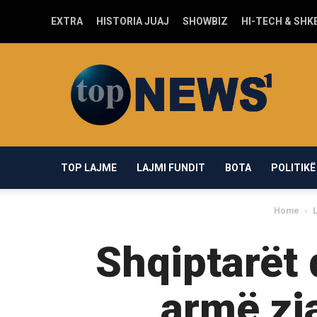
EXTRA
HISTORIA JUAJ
SHOWBIZ
HI-TECH & SHK
Top-
news1.com
TOP LAJME
LAJMI FUNDIT
BOTA
POLITIKË
Home
L
Shqiptarët
armë zja