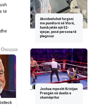
kush
e të
Aksidentohet furgoni
me punëtorë në Vlorë,
humb jetën një 52-
 dhe
vjeçar, pesë persona të
plagosur
Joshua mposht Kristjan
Prengën në duelin e
shumëpritur