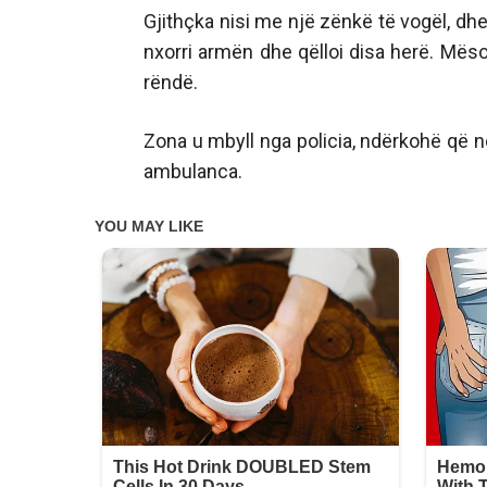
Gjithçka nisi me një zënkë të vogël, dh
nxorri armën dhe qëlloi disa herë. Mëso
rëndë.
Zona u mbyll nga policia, ndërkohë që në 
ambulanca.