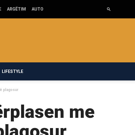
E
ARGËTIM
AUTO
LIFESTYLE
të plagosur
ërplasen me
 plagosur