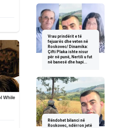
Vrau prindërit e të
fejuarës dhe veten në
Roskovec/ Dinamika:
Çifti Plaka ishte nisur
për në punë, Nertili u fut
në banesë dhe hapi...
Rëndohet bilanci në
Roskovec, ndërron jetë