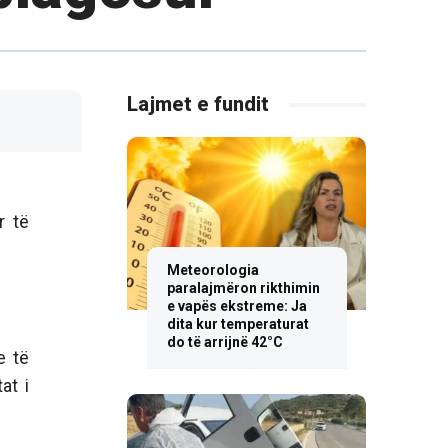
Lajmet e fundit
r të
Meteorologia
paralajmëron rikthimin
e vapës ekstreme: Ja
dita kur temperaturat
do të arrijnë 42°C
e të
at i