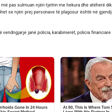
e më pas sulmuan njëri-tjetrin me hekura dhe atëherë di
het se njëri prej personave të plagosur është në gjendj
vendngjarje janë policia, karabinierët, policia financiare