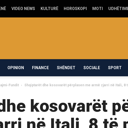
ENË
VIDEO NEWS
KULTURË
HOROSKOPI
MOTI
UDHËTIM
OPINION
FINANCE
SHËNDET
SOCIALE
SPORT
ajmi-Fundit
Shqiptarët dhe kosovarët përplasen me armë zjarri në Itali, 8 
 dhe kosovarët p
rri në Itali, 8 të