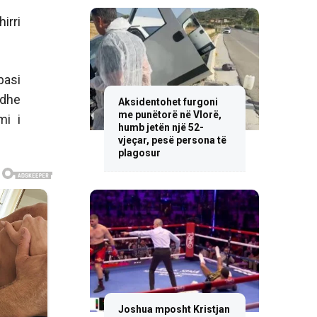
irri
basi
edhe
Aksidentohet furgoni
me punëtorë në Vlorë,
mi i
humb jetën një 52-
vjeçar, pesë persona të
plagosur
Joshua mposht Kristjan