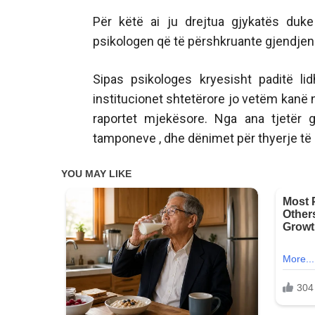
Për këtë ai ju drejtua gjykatës duk
psikologen që të përshkruante gjendjen e
Sipas psikologes kryesisht paditë li
institucionet shtetërore jo vetëm kanë 
raportet mjekësore. Nga ana tjetër g
tamponeve , dhe dënimet për thyerje të 