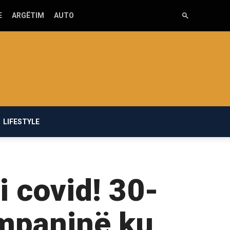
E
ARGËTIM
AUTO
LIFESTYLE
ri covid! 30-
ompaninë ku