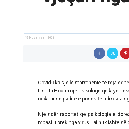
15 November, 2021
Covid-i ka sjellë marrdhënie të reja edh
Lindita Hoxha një psikologe që kryen e
ndikuar në paditë e punës të ndikuara ng
Një ndër raportet që psikologia e dorë
mbasi u prek nga virusi , ai nuk ishte në