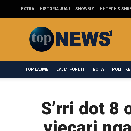
EXTRA
HISTORIA JUAJ
SHOWBIZ
HI-TECH & SHK
Top-
news1.com
TOP LAJME
LAJMI FUNDIT
BOTA
POLITIKË
S’rri dot 8 
vjeçari ng