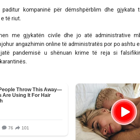
e paditur kompaninë për dëmshpërblim dhe gjykata th
 të riut.
dhen me gjykatën civile dhe jo atë administrative m
njohur angazhimin online të administratës por po ashtu 
jatë pandemisë u shënuan krime të reja si falsifiki
karantinës.