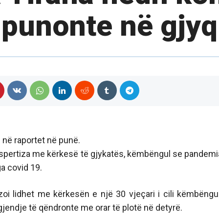
punonte në gjyq
e në raportet në punë.
kspertiza me kërkesë të gjykatës, këmbëngul se pandemi
a covid 19.
zoi lidhet me kërkesën e një 30 vjeçari i cili këmbëngu
 gjendje të qëndronte me orar të plotë në detyrë.