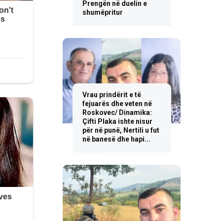
Prengën në duelin e
shumëpritur
Vrau prindërit e të
fejuarës dhe veten në
Roskovec/ Dinamika:
Çifti Plaka ishte nisur
për në punë, Nertili u fut
në banesë dhe hapi...