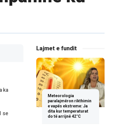
Lajmet e fundit
a ka
Meteorologia
paralajmëron rikthimin
e vapës ekstreme: Ja
dita kur temperaturat
l se
do të arrijnë 42°C