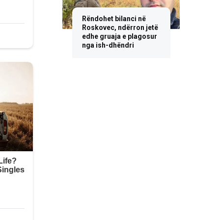
Rëndohet bilanci në
Roskovec, ndërron jetë
edhe gruaja e plagosur
nga ish-dhëndri