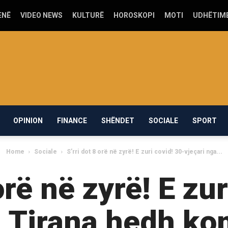
ENË
VIDEO NEWS
KULTURË
HOROSKOPI
MOTI
UDHËTIM
OPINION
FINANCE
SHËNDET
SOCIALE
SPORT
Home
Sociale
S’rri dot 8 orë në zyrë! E zuri covid! 30-vjeçari nga...
orë në zyrë! E zu
a Tirana hedh k