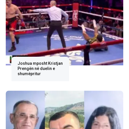
Joshua mposht Kristjan
Prengën në duelin e
shumëpritur