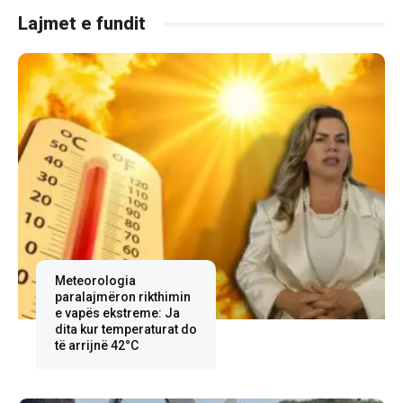
Lajmet e fundit
Meteorologia
paralajmëron rikthimin
e vapës ekstreme: Ja
dita kur temperaturat do
të arrijnë 42°C