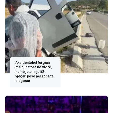
Aksidentohet furgoni
me punëtorë në Vlorë,
humb jetën një 52-
vjeçar, pesë persona të
plagosur