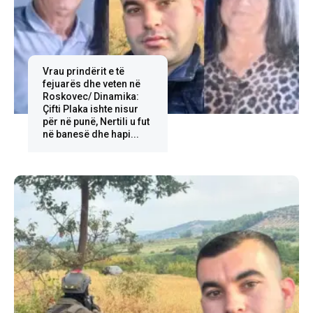
Vrau prindërit e të
fejuarës dhe veten në
Roskovec/ Dinamika:
Çifti Plaka ishte nisur
për në punë, Nertili u fut
në banesë dhe hapi...