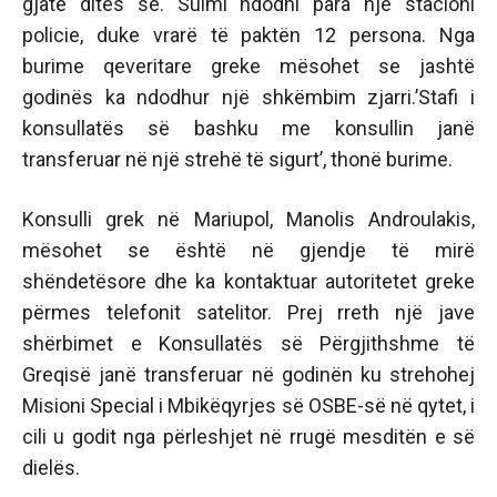
gjatë ditës së. Sulmi ndodhi para një stacioni
policie, duke vrarë të paktën 12 persona. Nga
burime qeveritare greke mësohet se jashtë
godinës ka ndodhur një shkëmbim zjarri.’Stafi i
konsullatës së bashku me konsullin janë
transferuar në një strehë të sigurt’, thonë burime.
Konsulli grek në Mariupol, Manolis Androulakis,
mësohet se është në gjendje të mirë
shëndetësore dhe ka kontaktuar autoritetet greke
përmes telefonit satelitor. Prej rreth një jave
shërbimet e Konsullatës së Përgjithshme të
Greqisë janë transferuar në godinën ku strehohej
Misioni Special i Mbikëqyrjes së OSBE-së në qytet, i
cili u godit nga përleshjet në rrugë mesditën e së
dielës.