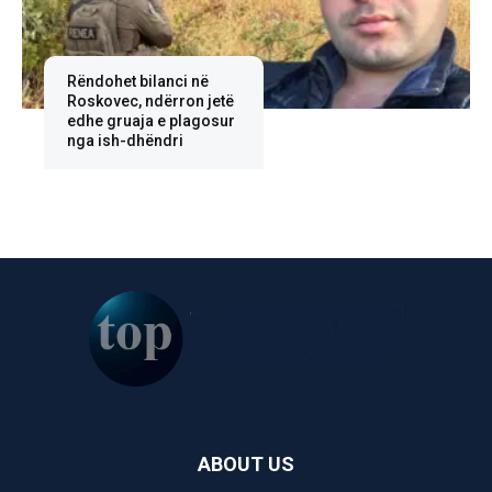
Rëndohet bilanci në
Roskovec, ndërron jetë
edhe gruaja e plagosur
nga ish-dhëndri
ABOUT US