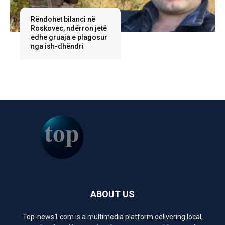
Rëndohet bilanci në
Roskovec, ndërron jetë
edhe gruaja e plagosur
nga ish-dhëndri
ABOUT US
Top-news1.com is a multimedia platform delivering local,