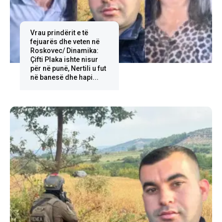
Vrau prindërit e të
fejuarës dhe veten në
Roskovec/ Dinamika:
Çifti Plaka ishte nisur
për në punë, Nertili u fut
në banesë dhe hapi...