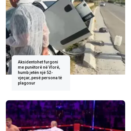
Aksidentohet furgoni
me punëtorë në Vlorë,
humb jetën një 52-
vjeçar, pesë persona të
plagosur