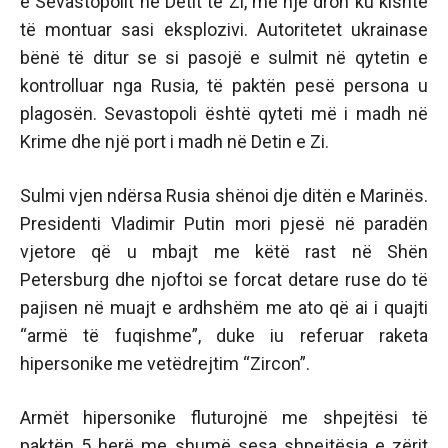
e Sevastopolit në Detit të Zi, me një dron ku kishte
të montuar sasi eksplozivi. Autoritetet ukrainase
bënë të ditur se si pasojë e sulmit në qytetin e
kontrolluar nga Rusia, të paktën pesë persona u
plagosën. Sevastopoli është qyteti më i madh në
Krime dhe një port i madh në Detin e Zi.
Sulmi vjen ndërsa Rusia shënoi dje ditën e Marinës.
Presidenti Vladimir Putin mori pjesë në paradën
vjetore që u mbajt me këtë rast në Shën
Petersburg dhe njoftoi se forcat detare ruse do të
pajisen në muajt e ardhshëm me ato që ai i quajti
“armë të fuqishme”, duke iu referuar raketa
hipersonike me vetëdrejtim “Zircon”.
Armët hipersonike fluturojnë me shpejtësi të
paktën 5 herë me shumë sesa shpejtësia e zërit