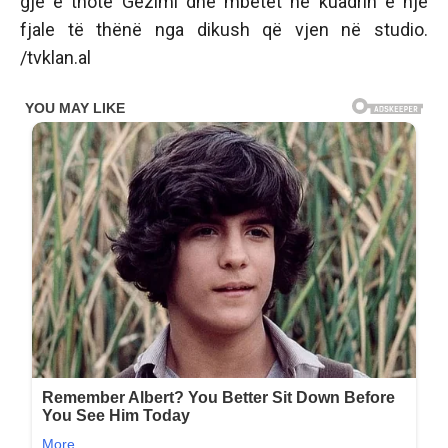
gjë e thotë Gëzimi dhe mbetet në kuadrin e një
fjale të thënë nga dikush që vjen në studio.
/tvklan.al