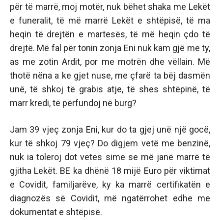
për të marrë, moj motër, nuk bëhet shaka me Lekët
e funeralit, të më marrë Lekët e shtëpisë, të ma
heqin të drejtën e martesës, të më heqin çdo të
drejtë. Më fal për tonin zonja Eni nuk kam gjë me ty,
as me zotin Ardit, por me motrën dhe vëllain. Më
thotë nëna a ke gjet nuse, me çfarë ta bëj dasmën
unë, të shkoj të grabis atje, të shes shtëpinë, të
marr kredi, të përfundoj në burg?
Jam 39 vjeç zonja Eni, kur do ta gjej unë një gocë,
kur të shkoj 79 vjeç? Do digjem vetë me benzinë,
nuk ia toleroj dot vetes sime se më janë marrë të
gjitha Lekët. BE ka dhënë 18 mijë Euro për viktimat
e Covidit, familjarëve, ky ka marrë certifikatën e
diagnozës së Covidit, më ngatërrohet edhe me
dokumentat e shtëpisë.