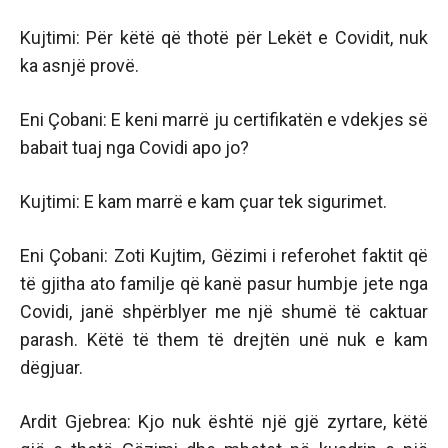
Kujtimi: Për këtë që thotë për Lekët e Covidit, nuk
ka asnjë provë.
Eni Çobani: E keni marrë ju certifikatën e vdekjes së
babait tuaj nga Covidi apo jo?
Kujtimi: E kam marrë e kam çuar tek sigurimet.
Eni Çobani: Zoti Kujtim, Gëzimi i referohet faktit që
të gjitha ato familje që kanë pasur humbje jete nga
Covidi, janë shpërblyer me një shumë të caktuar
parash. Këtë të them të drejtën unë nuk e kam
dëgjuar.
Ardit Gjebrea: Kjo nuk është një gjë zyrtare, këtë