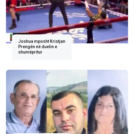
Joshua mposht Kristjan
Prengën në duelin e
shumëpritur