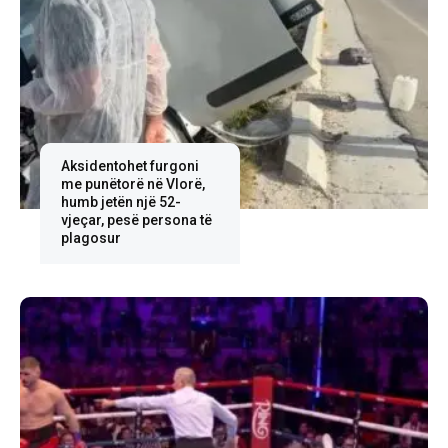
Aksidentohet furgoni
me punëtorë në Vlorë,
humb jetën një 52-
vjeçar, pesë persona të
plagosur