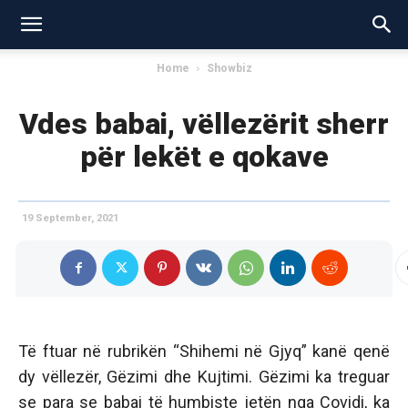
Home
Showbiz
Vdes babai, vëllezërit sherr
për lekët e qokave
19 September, 2021
Të ftuar në rubrikën “Shihemi në Gjyq” kanë qenë
dy vëllezër, Gëzimi dhe Kujtimi. Gëzimi ka treguar
se para se babai të humbiste jetën nga Covidi, ka