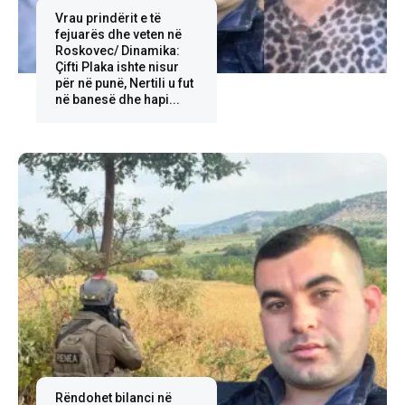
Vrau prindërit e të
fejuarës dhe veten në
Roskovec/ Dinamika:
Çifti Plaka ishte nisur
për në punë, Nertili u fut
në banesë dhe hapi...
Rëndohet bilanci në