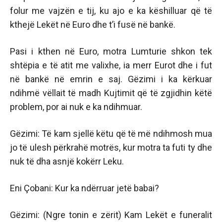
folur me vajzën e tij, ku ajo e ka këshilluar që të
kthejë Lekët në Euro dhe t’i fusë në bankë.
Pasi i kthen në Euro, motra Lumturie shkon tek
shtëpia e të atit me valixhe, ia merr Eurot dhe i fut
në bankë në emrin e saj. Gëzimi i ka kërkuar
ndihmë vëllait të madh Kujtimit që të zgjidhin këtë
problem, por ai nuk e ka ndihmuar.
Gëzimi: Të kam sjellë këtu që të më ndihmosh mua
jo të ulesh përkrahë motrës, kur motra ta futi ty dhe
nuk të dha asnjë kokërr Leku.
Eni Çobani: Kur ka ndërruar jetë babai?
Gëzimi: (Ngre tonin e zërit) Kam Lekët e funeralit