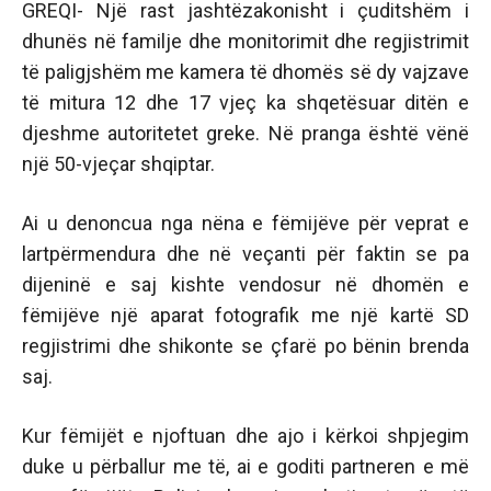
GREQI- Një rast jashtëzakonisht i çuditshëm i
dhunës në familje dhe monitorimit dhe regjistrimit
të paligjshëm me kamera të dhomës së dy vajzave
të mitura 12 dhe 17 vjeç ka shqetësuar ditën e
djeshme autoritetet greke. Në pranga është vënë
një 50-vjeçar shqiptar.
Ai u denoncua nga nëna e fëmijëve për veprat e
lartpërmendura dhe në veçanti për faktin se pa
dijeninë e saj kishte vendosur në dhomën e
fëmijëve një aparat fotografik me një kartë SD
regjistrimi dhe shikonte se çfarë po bënin brenda
saj.
Kur fëmijët e njoftuan dhe ajo i kërkoi shpjegim
duke u përballur me të, ai e goditi partneren e më