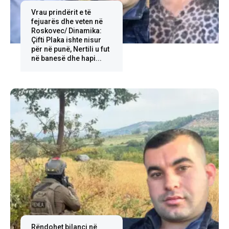
Vrau prindërit e të
fejuarës dhe veten në
Roskovec/ Dinamika:
Çifti Plaka ishte nisur
për në punë, Nertili u fut
në banesë dhe hapi...
Rëndohet bilanci në