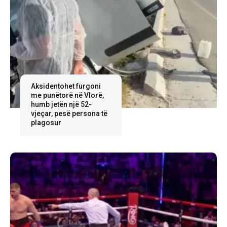
Aksidentohet furgoni
me punëtorë në Vlorë,
humb jetën një 52-
vjeçar, pesë persona të
plagosur