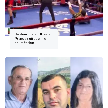
Joshua mposht Kristjan
Prengën në duelin e
shumëpritur