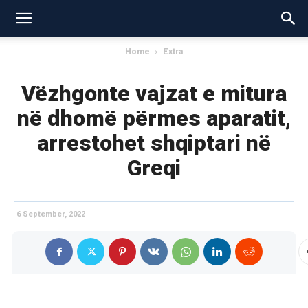
Home
Extra
Vëzhgonte vajzat e mitura
në dhomë përmes aparatit,
arrestohet shqiptari në
Greqi
6 September, 2022