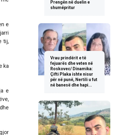
Prengën në duelin e
shumëpritur
en e
arri
tij,
Vrau prindërit e të
fejuarës dhe veten në
e ka
Roskovec/ Dinamika:
Çifti Plaka ishte nisur
për në punë, Nertili u fut
në banesë dhe hapi...
ja e
ëve,
 dhe
gjor