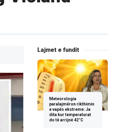
Lajmet e fundit
Meteorologia
paralajmëron rikthimin
e vapës ekstreme: Ja
dita kur temperaturat
do të arrijnë 42°C