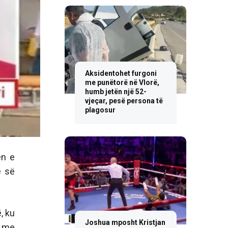
Aksidentohet furgoni
me punëtorë në Vlorë,
humb jetën një 52-
vjeçar, pesë persona të
plagosur
ën e
ë së
, ku
Joshua mposht Kristjan
r me