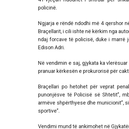
policinë.
Ngjarja e rëndë ndodhi më 4 qershor në 
Braçellarit, i cili ishte në kërkim nga au
ndaj forcave të policisë, duke i marrë 
Edison Adri.
Në vendimin e saj, gjykata ka vlerësuar 
pranuar kërkesën e prokurorisë për cakt
Braçellari po hetohet për veprat pena
punonjësve të Policisë së Shtetit”, mb
armëve shpërthyese dhe municionit”, si
sportive”.
Vendimi mund të ankimohet në Gjykatën e