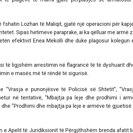
fshatin Lozhan të Maliqit, gjatë një operacioni për kapj
toritetet. Sipas hetimeve paraprake, ai ka qëlluar me armë zj
jetën efektivit Enea Mekolli dhe duke plagosur kolegun e 
si të ligjshëm arrestimin në flagrancë të të dyshuarit dh
imin e masës më të rëndë të sigurisë.
le “Vrasja e punonjësve të Policisë së Shtetit”, “Vras
etur në tentativë, “Mbajtja pa leje dhe prodhimi i arm
 dhe “Prodhimi dhe mbajtja pa leje e armëve të gjuetisë
 Apelit të Juridiksionit të Përgjithshëm brenda afatit li