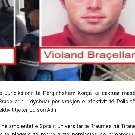
 Juridiksionit të Përgjithshëm Korçë ka caktuar mas
raçellarin, i dyshuar për vrasjen e efektivit të Policis
tivit tjetër, Edison Adri.
 në ambientet e Spitalit Universitar të Traumës në Tiranë
ak të plagëve të marra gjatë përplasjes së armatosu