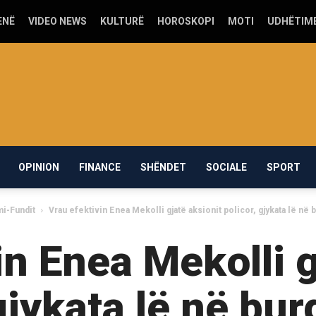
ENË
VIDEO NEWS
KULTURË
HOROSKOPI
MOTI
UDHËTIM
OPINION
FINANCE
SHËNDET
SOCIALE
SPORT
mi-Fundit
Vrau efektivin Enea Mekolli gjatë aksionit policor, gjykata lë në b
in Enea Mekolli g
gjykata lë në bu