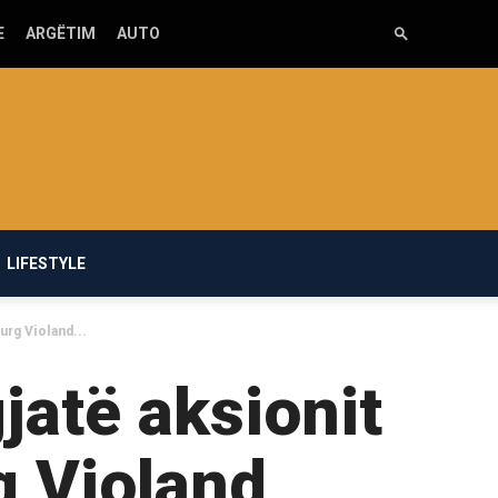
E
ARGËTIM
AUTO
LIFESTYLE
urg Violand...
jatë aksionit
rg Violand