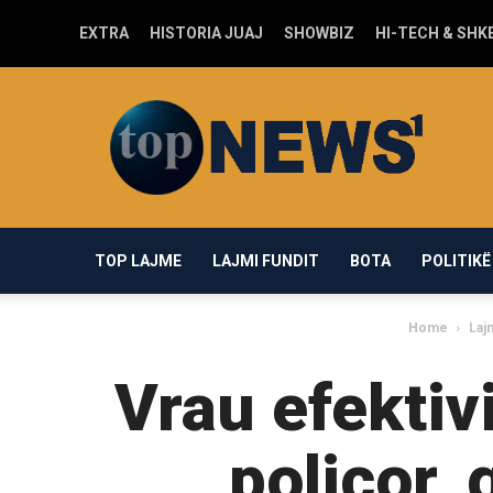
EXTRA
HISTORIA JUAJ
SHOWBIZ
HI-TECH & SHK
Top-
news1.com
TOP LAJME
LAJMI FUNDIT
BOTA
POLITIKË
Home
Laj
Vrau efektiv
policor, 