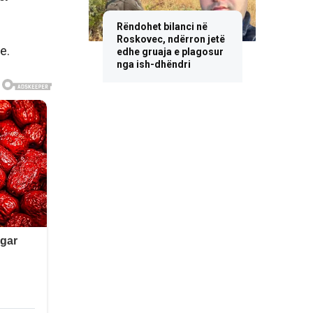
Rëndohet bilanci në
Roskovec, ndërron jetë
e.
edhe gruaja e plagosur
nga ish-dhëndri