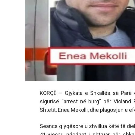
KORÇË – Gjykata e Shkallës së Parë e
sigurisë “arrest në burg” për Violand B
Shtetit, Enea Mekolli, dhe plagosjen e efek
Seanca gjyqësore u zhvillua këtë të diel
41-vjeçari ndodhet i shtruar për shk