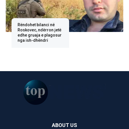
Rëndohet bilanci në
Roskovec, ndërron jetë
edhe gruaja e plagosur
nga ish-dhëndri
ABOUT US