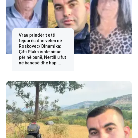
Vrau prindërit e të
fejuarës dhe veten në
Roskovec/ Dinamika:
Çifti Plaka ishte nisur
për në punë, Nertili u fut
në banesë dhe hapi...