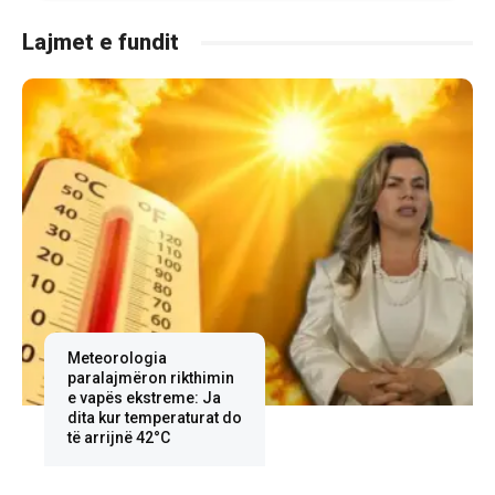
Lajmet e fundit
Meteorologia
paralajmëron rikthimin
e vapës ekstreme: Ja
dita kur temperaturat do
të arrijnë 42°C