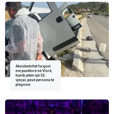
Aksidentohet furgoni
me punëtorë në Vlorë,
humb jetën një 52-
vjeçar, pesë persona të
plagosur