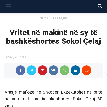
Home
Top-Lajme
Vritet në makinë në sy të
bashkëshortes Sokol Çelaj
27 August, 2021
Vrasje mafioze në Shkodër. Ekzekutohet në pritë
në automjet para bashkëshortes Sokol Çelaj 60
vjeç.