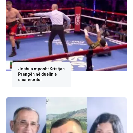
Joshua mposht Kristjan
Prengën në duelin e
shumëpritur