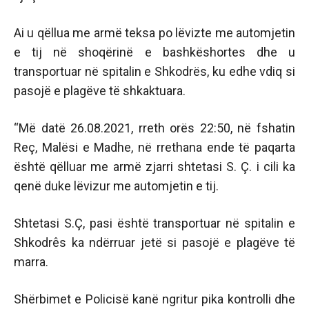
Ai u qëllua me armë teksa po lëvizte me automjetin
e tij në shoqërinë e bashkëshortes dhe u
transportuar në spitalin e Shkodrës, ku edhe vdiq si
pasojë e plagëve të shkaktuara.
“Më datë 26.08.2021, rreth orës 22:50, në fshatin
Reç, Malësi e Madhe, në rrethana ende të paqarta
është qëlluar me armë zjarri shtetasi S. Ç. i cili ka
qenë duke lëvizur me automjetin e tij.
Shtetasi S.Ç, pasi është transportuar në spitalin e
Shkodrês ka ndërruar jetë si pasojë e plagëve të
marra.
Shërbimet e Policisë kanë ngritur pika kontrolli dhe