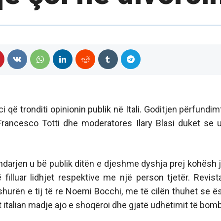
 që tronditi opinionin publik në Itali. Goditjen përfundim
Francesco Totti dhe moderatores Ilary Blasi duket se 
r ndarjen u bë publik ditën e djeshme dyshja prej kohësh 
filluar lidhjet respektive me një person tjetër. Revist
shurën e tij të re Noemi Bocchi, me të cilën thuhet se ë
 italian madje ajo e shoqëroi dhe gjatë udhëtimit të bomb