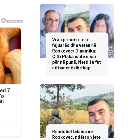
Vrau prindërit e të
fejuarës dhe veten në
Roskovec/ Dinamika:
Çifti Plaka ishte nisur
për në punë, Nertili u fut
në banesë dhe hapi...
Rëndohet bilanci në
Roskovec, ndërron jetë