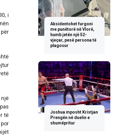
0, i
inën
Aksidentohet furgoni
me punëtorë në Vlorë,
 për
humb jetën një 52-
vjeçar, pesë persona të
plagosur
shtë
jtur
vetë
 një
 pas
Joshua mposht Kristjan
r të
Prengën në duelin e
 por
shumëpritur
ijët