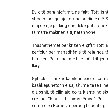
Dy ditë para njoftimit, në fakt, Totti i
shoqëruar nga një mik në bordin e një S
e tij në një parking dhe duke pritur shok
të marrë makinën e tij natën vonë.
Thashethemet për krizën e çiftit Totti Bl
përfolur për marrëdhënie të reja nga 
familjen. Por edhe pse flitet për lidhjen 
Ilary.
Gjithçka filloi kur kapiteni lexoi dis
bashkëpunëtorin e saj shumë të të ri në 
djaloshit, të cilin ajo do ta kishte nd
drejtuar “Ishulli i të famshëmve”. Pra, 
numri një i Romës u përpoq të bënte gji