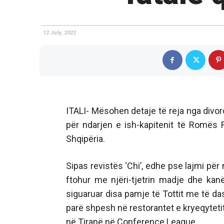
12 July, 2022
ITALI- Mësohen detaje të reja nga divorci
për ndarjen e ish-kapitenit të Romës 
Shqipëria.
Sipas revistës ‘Chi’, edhe pse lajmi pë
ftohur me njëri-tjetrin madje dhe kanë 
siguaruar disa pamje të Tottit me të da
parë shpesh në restorantet e kryeqytetit
në Tiranë në Conference League.