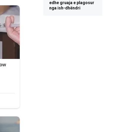
edhe gruaja e plagosur
nga ish-dhëndri