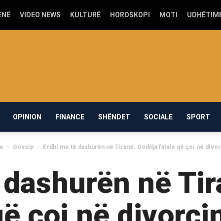
ENË
VIDEO NEWS
KULTURË
HOROSKOPI
MOTI
UDHËTIM
OPINION
FINANCE
SHËNDET
SOCIALE
SPORT
e
Gossip
Erdhi me të dashurën në Tiranë. Goditja fatale që çoi në divor
 dashurën në Tir
që çoi në divorcin