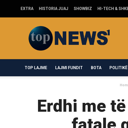
EXTRA
HISTORIA JUAJ
SHOWBIZ
HI-TECH & SHK
Top-
news1.com
TOP LAJME
LAJMI FUNDIT
BOTA
POLITIKË
Hom
Erdhi me të
fatale 