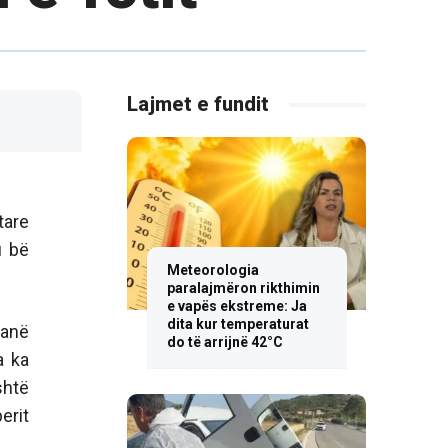
Lajmet e fundit
tare
u bë
Meteorologia
paralajmëron rikthimin
e vapës ekstreme: Ja
dita kur temperaturat
janë
do të arrijnë 42°C
a ka
shtë
erit