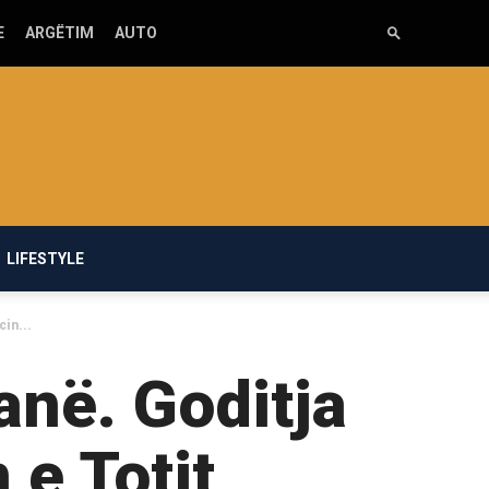
E
ARGËTIM
AUTO
LIFESTYLE
cin...
anë. Goditja
 e Totit