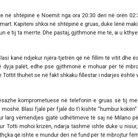
shte në shtëpinë e Noemit nga ora 20:30 deri në orën 02:3
mart. Kapiteni shkoi në shtëpinë e gruas, duke lënë mak
un e tij ta merrte. Dhe pastaj, gjithmonë me të, ai u kthye
asi kanë ndjekur njëra-tjetrën që në fillim të vitit dhe ë
të dyja palët, edhe pse gjithmonë e mohuar për të mbro
e Tottit thuhet se në fakt shkaku fillestar i ndarjes është 
a mesazhe komprometuese në telefonin e gruas së tij me
moshë. Blasi fjalë për fjalë do t’i kishte “humbur kokën”
jekur larg vëmendjes gjatë udhëtimeve të saj në Milano pë
kur Totti mohoi krizën, ndarja tashmë ishte duke u nisur,
thçka që ishte e mundur deri në fund për të mbrojtur fëm