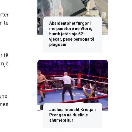
rtër
n të
Aksidentohet furgoni
me punëtorë në Vlorë,
humb jetën një 52-
vjeçar, pesë persona të
plagosur
r të
 një
une.
 mes
Joshua mposht Kristjan
Prengën në duelin e
shumëpritur