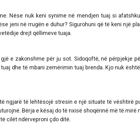
me. Nëse nuk keni synime në mendjen tuaj si afatshku
ëse jeni në rrugën e duhur? Sigurohuni që të keni një pla
tëdije drejt qëllimeve tuaja.
 gjë e zakonshme për ju sot. Sidoqoftë, në përpjekje pë
 tuaj dhe të mbani zemërimin tuaj brenda. Kjo nuk është
ë ngjarë të lehtësojë stresin e një situate të vështirë p
fluturojnë. Bërja e kësaj do të nxisë shoqërinë më të mirë
ë cilët ndërveproni çdo ditë.