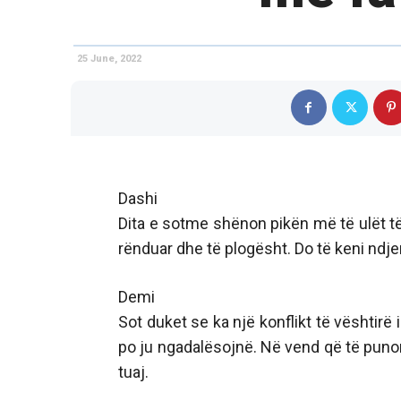
25 June, 2022
Dashi
Dita e sotme shënon pikën më të ulët të m
rënduar dhe të plogësht. Do të keni ndj
Demi
Sot duket se ka një konflikt të vështirë 
po ju ngadalësojnë. Në vend që të punon
tuaj.