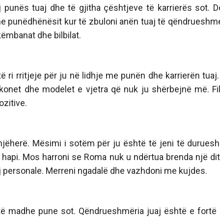
punës tuaj dhe të gjitha çështjeve të karrierës sot. D
e punëdhënësit kur të zbuloni anën tuaj të qëndrueshme
ëmbanat dhe bilbilat.
të ri rritjeje për ju në lidhje me punën dhe karrierën tuaj.
konet dhe modelet e vjetra që nuk ju shërbejnë më. Fil
ozitive.
njëherë. Mësimi i sotëm për ju është të jeni të durues
hapi. Mos harroni se Roma nuk u ndërtua brenda një dit
aj personale. Merreni ngadalë dhe vazhdoni me kujdes.
i të madhe pune sot. Qëndrueshmëria juaj është e fortë