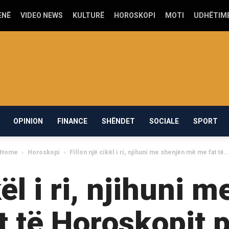
ENË
VIDEO NEWS
KULTURË
HOROSKOPI
MOTI
UDHËTIM
OPINION
FINANCE
SHËNDET
SOCIALE
SPORT
Home
Horoskopi
Fillon një cikël i ri, njihuni me shenjën më me fat të..
kël i ri, njihuni
t të Horoskopit p