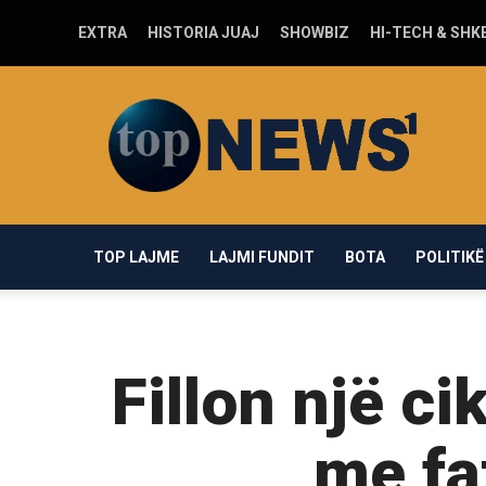
EXTRA
HISTORIA JUAJ
SHOWBIZ
HI-TECH & SHK
Top-
news1.com
TOP LAJME
LAJMI FUNDIT
BOTA
POLITIKË
Fillon një ci
me fa