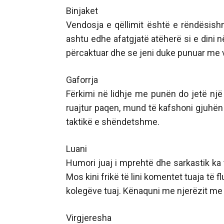
Binjaket
Vendosja e qëllimit është e rëndësish
ashtu edhe afatgjatë atëherë si e dini n
përcaktuar dhe se jeni duke punuar me ve
Gaforrja
Fërkimi në lidhje me punën do jetë një
ruajtur paqen, mund të kafshoni gjuhën
taktikë e shëndetshme.
Luani
Humori juaj i mprehtë dhe sarkastik ka t
Mos kini frikë të lini komentet tuaja të 
kolegëve tuaj. Kënaquni me njerëzit me t
Virgjeresha