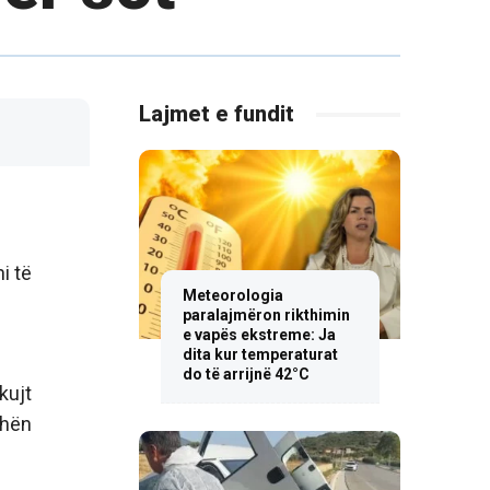
Lajmet e fundit
i të
Meteorologia
paralajmëron rikthimin
e vapës ekstreme: Ja
dita kur temperaturat
do të arrijnë 42°C
kujt
ohën