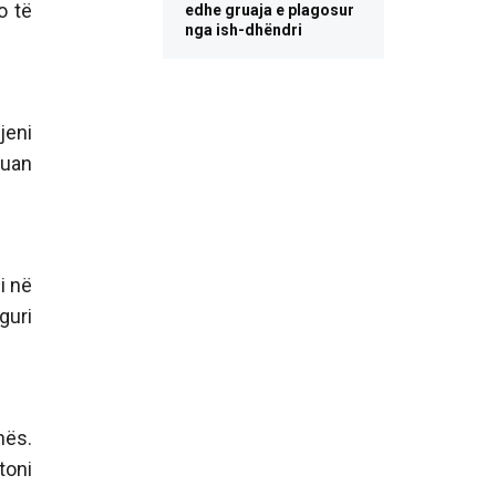
o të
edhe gruaja e plagosur
nga ish-dhëndri
jeni
duan
i në
guri
hës.
toni