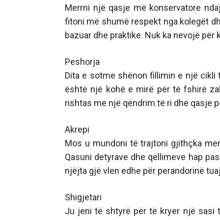
Merrni një qasje më konservatore ndaj 
fitoni më shumë respekt nga kolegët dh
bazuar dhe praktike. Nuk ka nevojë për k
Peshorja
Dita e sotme shënon fillimin e një cikli 
është një kohë e mirë për të fshirë za
rishtas me një qëndrim të ri dhe qasje p
Akrepi
Mos u mundoni të trajtoni gjithçka me
Qasuni detyrave dhe qëllimeve hap pas 
njëjta gjë vlen edhe për perandorinë tu
Shigjetari
Ju jeni të shtyrë për të kryer një sas