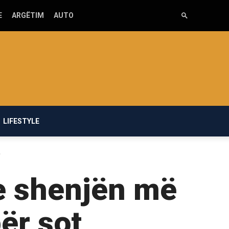
E
ARGËTIM
AUTO
LIFESTYLE
.
 me shenjën më
ër sot