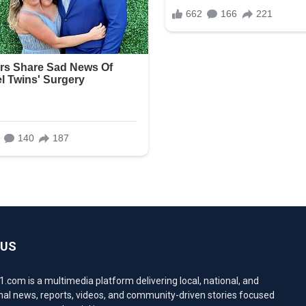
 US
com is a multimedia platform delivering local, national, and
nal news, reports, videos, and community-driven stories focused