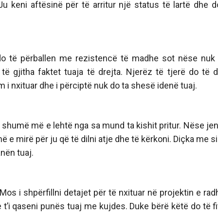
 keni aftësinë për të arritur një status të lartë dhe d
 do të përballen me rezistencë të madhe sot nëse nuk 
 të gjitha faktet tuaja të drejta. Njerëz të tjerë do të 
i nxituar dhe i përciptë nuk do ta shesë idenë tuaj.
ë shumë më e lehtë nga sa mund ta kishit pritur. Nëse jen
ë e mirë për ju që të dilni atje dhe të kërkoni. Diçka me si
anën tuaj.
os i shpërfillni detajet për të nxituar në projektin e rad
t’i qaseni punës tuaj me kujdes. Duke bërë këtë do të fi