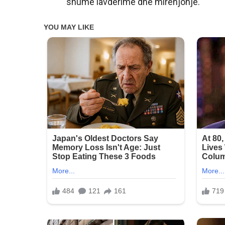
shumë lavdërime dhe mirënjohje.