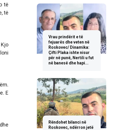
o të
, të
Vrau prindërit e të
fejuarës dhe veten në
 Kjo
Roskovec/ Dinamika:
loni
Çifti Plaka ishte nisur
për në punë, Nertili u fut
në banesë dhe hapi...
hëm.
e. E
Rëndohet bilanci në
 dhe
Roskovec, ndërron jetë