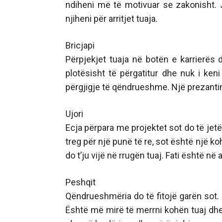
ndiheni më të motivuar se zakonisht. Ju
njiheni për arritjet tuaja.
Bricjapi
Përpjekjet tuaja në botën e karrierës
plotësisht të përgatitur dhe nuk i keni
përgjigje të qëndrueshme. Një prezantim 
Ujori
Ecja përpara me projektet sot do të jet
treg për një punë të re, sot është një koh
do t’ju vijë në rrugën tuaj. Fati është në 
Peshqit
Qëndrueshmëria do të fitojë garën sot. M
Është më mirë të merrni kohën tuaj dhe 