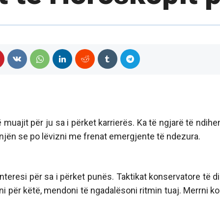
uajit për ju sa i përket karrierës. Ka të ngjarë të ndihen
enjën se po lëvizni me frenat emergjente të ndezura.
interesi për sa i përket punës. Taktikat konservatore të di
i për këtë, mendoni të ngadalësoni ritmin tuaj. Merrni k