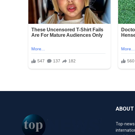
ABOUT
Top-news1.
internatio