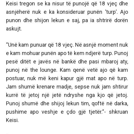
Keisi tregon se ka nisur të punojë që 18 vjeç dhe
asnjëherë nuk e ka konsideruar punën ‘turp’. Ajo
punon dhe shijon lekun e saj, pa ia shtrirë dorën
askujt.
“Unë kam punuar që 18 vjeç. Në asnjë moment nuk
e kam mohuar punën apo të kem ndjerë turp. Punoj
pesë ditët e javës në bankë dhe pasi mbaroj aty,
punoj në the lounge. Kam qenë vetë ajo që kam
postuar, nuk më keni kapur gjë mat apo në turp.
Jam shumë krenare madje, sepse nuk jam shtirur
kurrë të jetoj një jetë ndryshe nga kjo që jetoj.
Punoj shumë dhe shijoj lekun tim, qoftë në darka,
pushime apo veshje e çdo gjë tjetër.”- shkruan
Keisi.