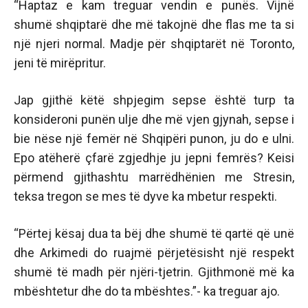
“Haptaz e kam treguar vendin e punës. Vijnë
shumë shqiptarë dhe më takojnë dhe flas me ta si
një njeri normal. Madje për shqiptarët në Toronto,
jeni të mirëpritur.
Jap gjithë këtë shpjegim sepse është turp ta
konsideroni punën ulje dhe më vjen gjynah, sepse i
bie nëse një femër në Shqipëri punon, ju do e ulni.
Epo atëherë çfarë zgjedhje ju jepni femrës? Keisi
përmend gjithashtu marrëdhënien me Stresin,
teksa tregon se mes të dyve ka mbetur respekti.
“Përtej kësaj dua ta bëj dhe shumë të qartë që unë
dhe Arkimedi do ruajmë përjetësisht një respekt
shumë të madh për njëri-tjetrin. Gjithmonë më ka
mbështetur dhe do ta mbështes.”- ka treguar ajo.