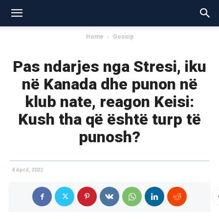
Home
Gossip
Pas ndarjes nga Stresi, iku
në Kanada dhe punon në
klub nate, reagon Keisi:
Kush tha që është turp të
punosh?
4 April, 2022