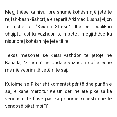
Megjithëse ka nisur pre shumë kohësh një jetë të
re, ish-bashkëshortja e reperit Arkimed Lushaj vijon
të njohet si “Keisi i Stresit” dhe për publikun
shqiptar ashtu vazhdon të mbetet, megjithëse ka
nisur prej kohësh një jetë të re.
Teksa mësohet se Keisi vazhdon të jetojë në
Kanada, “zhurma” në portale vazhdon qoftë edhe
me një veprim të vetëm të saj.
Kujojmë se Pikërisht komentet për të dhe punën e
saj, e kanë mërzitur Keisin deri në atë pikë sa ka
vendosur të flasë pas kaq shumë kohësh dhe të
vendosë pikat mbi “i”.