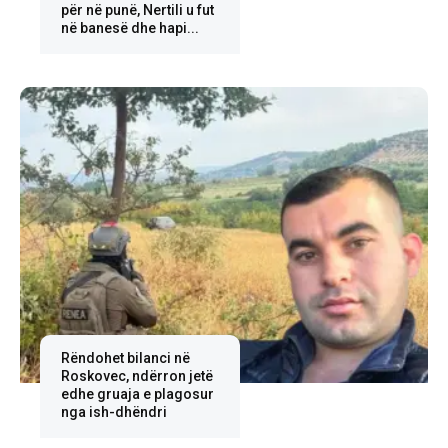
për në punë, Nertili u fut
në banesë dhe hapi...
Rëndohet bilanci në
Roskovec, ndërron jetë
edhe gruaja e plagosur
nga ish-dhëndri