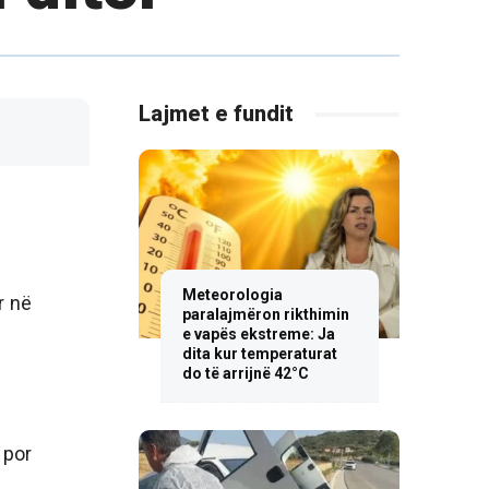
Lajmet e fundit
Meteorologia
r në
paralajmëron rikthimin
e vapës ekstreme: Ja
dita kur temperaturat
do të arrijnë 42°C
 por