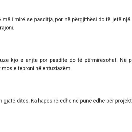
ë më i mirë se pasditja, por në përgjithësi do të jetë një 
rajoni.
uze kjo e enjte por pasdite do të përmirësohet. Në 
or mos e teproni në entuziazëm.
 gjatë ditës. Ka hapësirë edhe ​​në punë edhe për projekt