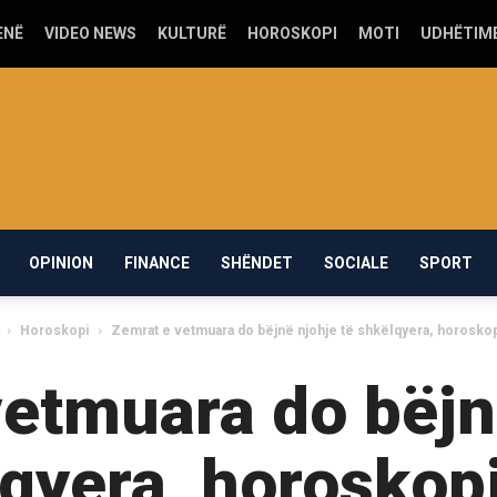
ENË
VIDEO NEWS
KULTURË
HOROSKOPI
MOTI
UDHËTIM
OPINION
FINANCE
SHËNDET
SOCIALE
SPORT
Horoskopi
Zemrat e vetmuara do bëjnë njohje të shkëlqyera, horoskop
etmuara do bëjn
qyera, horoskopi