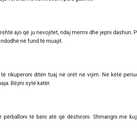
është ajo që ju nevojitet, ndaj merrni dhe jepni dashuri. 
 ndodhë në fund të muajit.
të rikuperoni ditën tuaj në orët në vijim. Në këtë periu
ja. Bëjini sytë katër.
 përballoni të bëni atë që dëshironi. Shmangni me ku