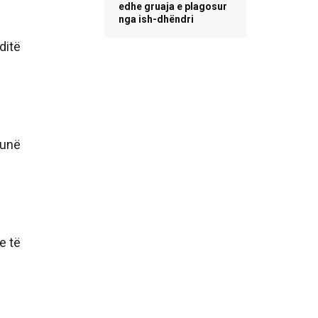
edhe gruaja e plagosur
nga ish-dhëndri
ditë
punë
e të