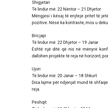
Shigjetari
Të lindur më: 22 Nëntor – 21 Dhjetor
Mëngjesi i kësaj të enjteje pritet të jet
pozitive. Nëse ka kontraste, mos u deku
Bricjapi
Të lindur më: 22 Dhjetor – 19 Janar
Është një ditë që nis në mënyrë konf
dallohen projekte të reja në horizont, p
Ujori
Të lindur më: 20 Janar – 18 Shkurt
Disa lajme për ndjenjat mund të shfaqen
reja.
Peshqit