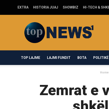
EXTRA
HISTORIA JUAJ
SHOWBIZ
HI-TECH & SHK
Top-
news1.com
TOP LAJME
LAJMI FUNDIT
BOTA
POLITIKË
Home
Zemrat e v
shkël