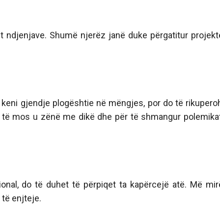
et ndjenjave. Shumë njerëz janë duke përgatitur projekt
keni gjendje plogështie në mëngjes, por do të rikupero
r të mos u zënë me dikë dhe për të shmangur polemika
nal, do të duhet të përpiqet ta kapërcejë atë. Më mir
të enjteje.