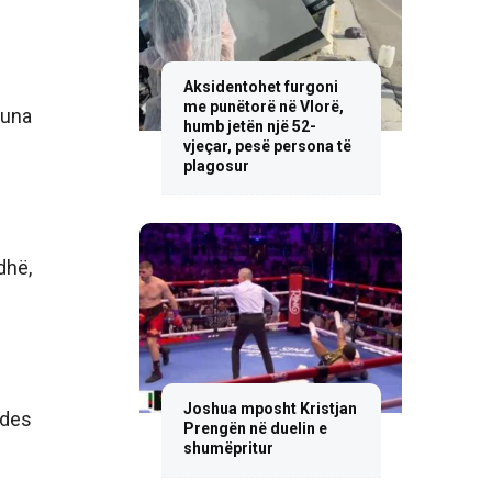
Aksidentohet furgoni
me punëtorë në Vlorë,
Puna
humb jetën një 52-
vjeçar, pesë persona të
plagosur
dhë,
Joshua mposht Kristjan
jdes
Prengën në duelin e
shumëpritur