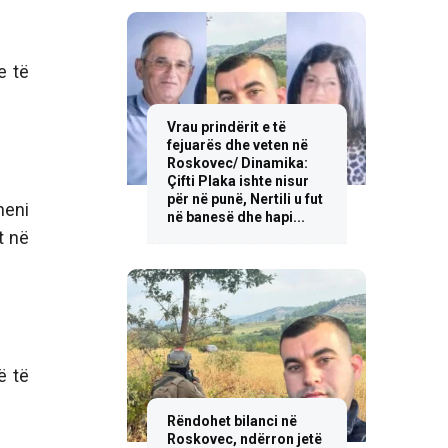
e të
Vrau prindërit e të
fejuarës dhe veten në
Roskovec/ Dinamika:
Çifti Plaka ishte nisur
për në punë, Nertili u fut
heni
në banesë dhe hapi...
t në
ë të
Rëndohet bilanci në
Roskovec, ndërron jetë