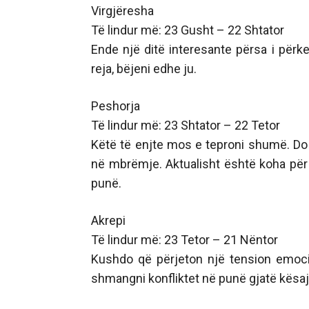
Virgjëresha
Të lindur më: 23 Gusht – 22 Shtator
Ende një ditë interesante përsa i përk
reja, bëjeni edhe ju.
Peshorja
Të lindur më: 23 Shtator – 22 Tetor
Këtë të enjte mos e teproni shumë. Do 
në mbrëmje. Aktualisht është koha pë
punë.
Akrepi
Të lindur më: 23 Tetor – 21 Nëntor
Kushdo që përjeton një tension emocio
shmangni konfliktet në punë gjatë kësaj 