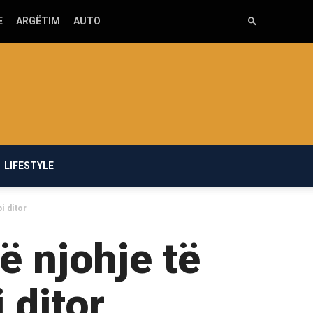
E
ARGËTIM
AUTO
LIFESTYLE
i ditor
ë njohje të
 ditor