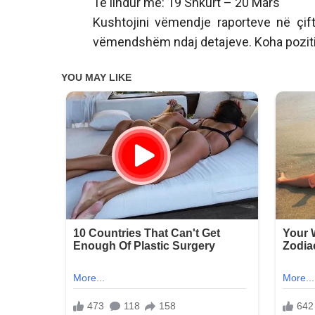
Të lindur më: 19 Shkurt – 20 Mars
Kushtojini vëmendje raporteve në çift
vëmendshëm ndaj detajeve. Koha poziti