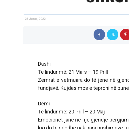
23 June, 2022
Dashi
Të lindur më: 21 Mars – 19 Prill
Zemrat e vetmuara do të jenë në gjendj
fundjavë. Kujdes mos e teproni në pun
Demi
Të lindur më: 20 Prill – 20 Maj
Emocionet janë në një gjendje përgjumj
kjo do të ndodhë pak para pushimeve tua