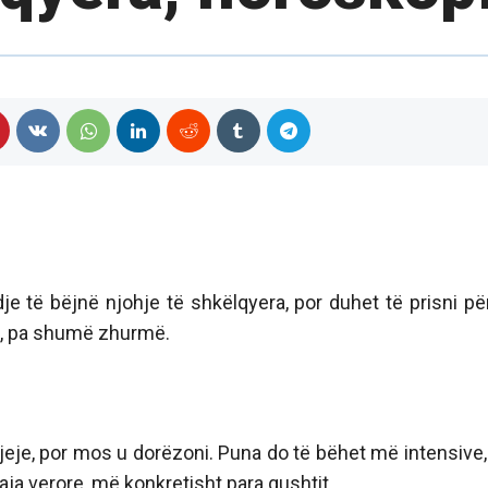
e të bëjnë njohje të shkëlqyera, por duhet të prisni pë
ë, pa shumë zhurmë.
eje, por mos u dorëzoni. Puna do të bëhet më intensive,
ja verore, më konkretisht para gushtit.